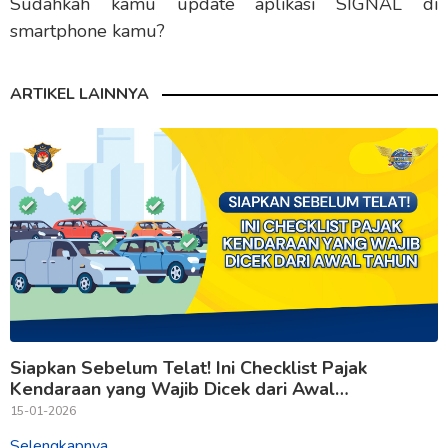
Sudahkah kamu update aplikasi SIGNAL di
smartphone kamu?
ARTIKEL LAINNYA
Siapkan Sebelum Telat! Ini Checklist Pajak
Kendaraan yang Wajib Dicek dari Awal
Tahun.
15-01-2026
Selengkapnya