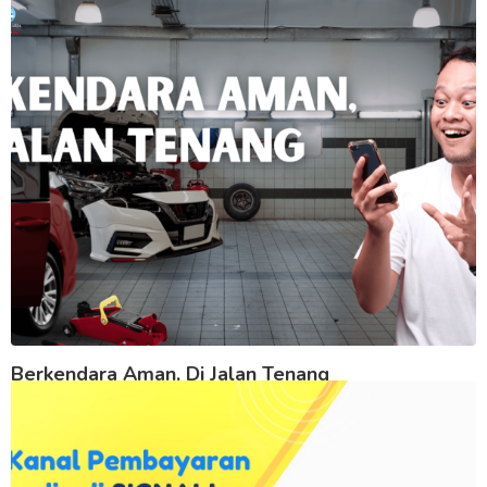
Genggaman di SIGNAL
04-02-2025
Selengkapnya
Berkendara Aman, Di Jalan Tenang
10-01-2025
Selengkapnya