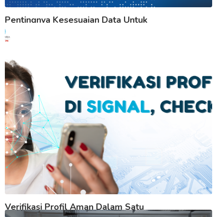
Pentingnya Kesesuaian Data Untuk
Pembayaran Pajak Secara Online
24-02-2025
Selengkapnya
Verifikasi Profil Aman Dalam Satu